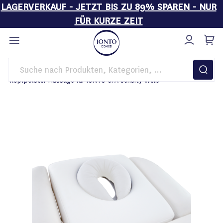
LAGERVERKAUF - JETZT BIS ZU 89% SPAREN - NUR
FÜR KURZE ZEIT
Direkt
zum
Inhalt
Startseite
Behandlungsliegen
Zubehör
Kopfpolster Massage für IONTO-SPA Sensity-Weiß