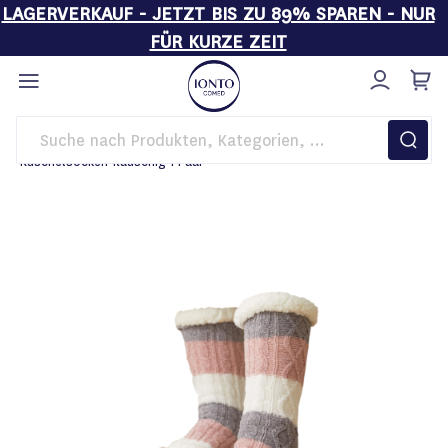
LAGERVERKAUF - JETZT BIS ZU 89% SPAREN - NUR
FÜR KURZE ZEIT
Direkt
zum
Inhalt
Startseite
Sale
Weihnachtsartikel IONTO-COMED
Kuschelsocken flauschig 1 Paar