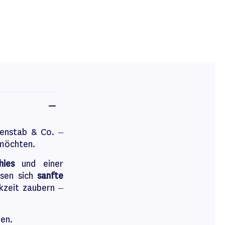
kenstab & Co. –
 möchten.
hies
und einer
ssen sich
sanfte
kzeit zaubern –
hen.