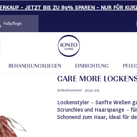
RKAUF - JETZT BIS ZU 89% SPAREN - NUR FÜR KUR
Fußpflege
E Lockenstyler
BEHANDLUNGSLIEGEN
EINRICHTUNG
PFLE
CARE MORE LOCKEN
Artikelnummer
5030.215
Lockenstyler – Sanfte Wellen ga
Scrunchies und Haarspange – für
Schonend zum Haar, ideal für d