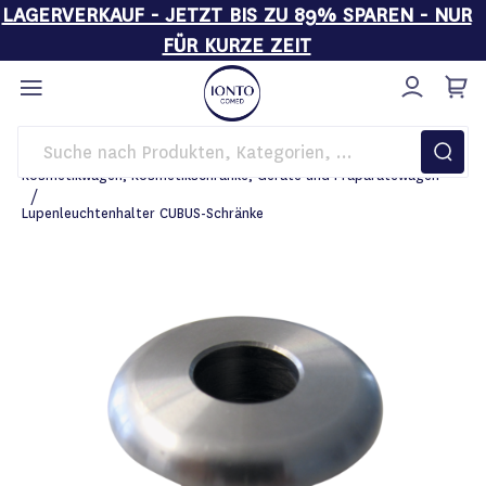
LAGERVERKAUF - JETZT BIS ZU 89% SPAREN - NUR
FÜR KURZE ZEIT
Direkt
zum
Inhalt
Startseite
Einrichtung
Kosmetikwagen, Kosmetikschränke, Geräte und Präparatewagen
Lupenleuchtenhalter CUBUS-Schränke