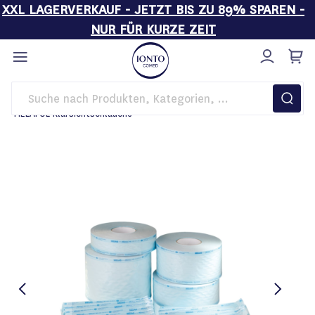
XXL LAGERVERKAUF - JETZT BIS ZU 89% SPAREN -
NUR FÜR KURZE ZEIT
Direkt
zum
Inhalt
Startseite
Hygiene
Autoklaven
MELAFOL Klarsichtschläuche