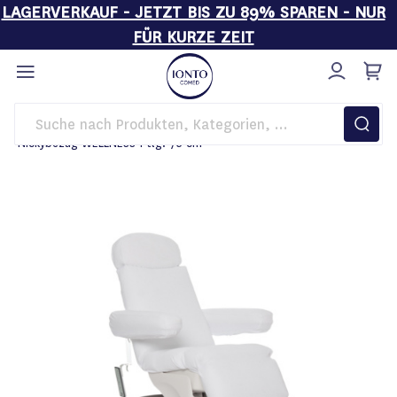
LAGERVERKAUF - JETZT BIS ZU 89% SPAREN - NUR
FÜR KURZE ZEIT
Direkt
zum
Inhalt
Startseite
Behandlungsliegen
Liegenbezüge
Nickybezug WELLNESS 1-tlg. 76 cm