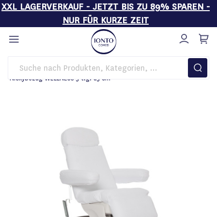
XXL LAGERVERKAUF - JETZT BIS ZU 89% SPAREN -
NUR FÜR KURZE ZEIT
Direkt
zum
Inhalt
Startseite
Behandlungsliegen
Zubehör
Nickybezug WELLNESS 5-tlg. 85 cm