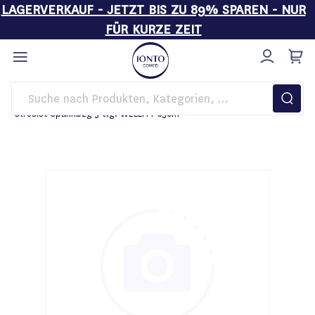
LAGERVERKAUF - JETZT BIS ZU 89% SPAREN - NUR
FÜR KURZE ZEIT
Direkt
zum
Inhalt
Startseite
Behandlungsliegen
Liegenbezüge
Ölresist Spannbzg 5-tlg. WELLITY 85cm