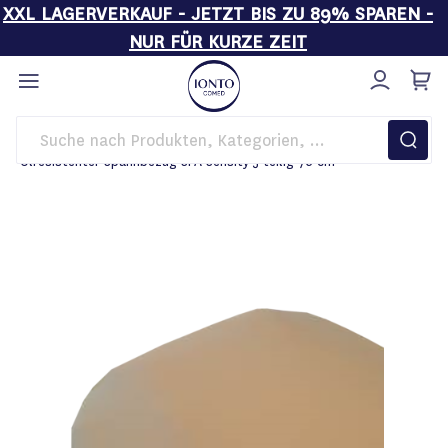
XXL LAGERVERKAUF - JETZT BIS ZU 89% SPAREN -
NUR FÜR KURZE ZEIT
Direkt
zum
Inhalt
Startseite
Behandlungsliegen
Liegenbezüge
Ölresistenter Spannbezug SPA Sensity 5-teilig 76 cm