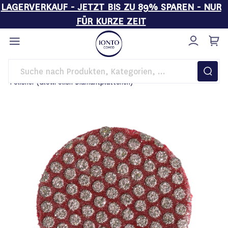
LAGERVERKAUF - JETZT BIS ZU 89% SPAREN - NUR
FÜR KURZE ZEIT
Direkt
zum
Inhalt
Startseite
Kosmetikgeräte
Polisher (GlowPolish-Diamantplättchen)