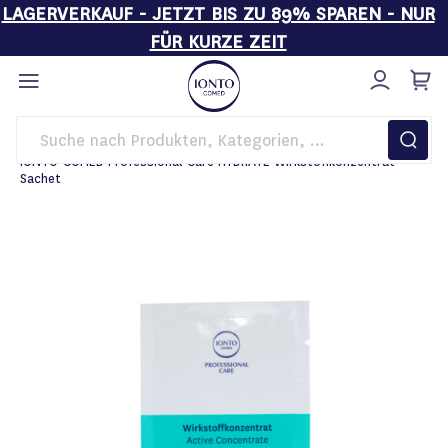
LAGERVERKAUF - JETZT BIS ZU 89% SPAREN - NUR
FÜR KURZE ZEIT
Direkt
zum
Inhalt
Startseite
Pflege
IONTO-COMED Professional Care HYDRATE Wirkstoffkonzentrat
Sachet