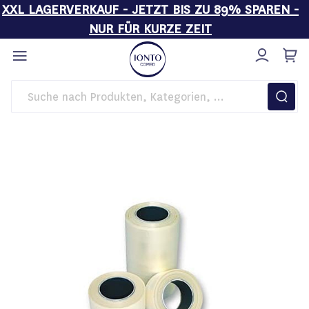
XXL LAGERVERKAUF - JETZT BIS ZU 89% SPAREN -
NUR FÜR KURZE ZEIT
Direkt
zum
Inhalt
Startseite
Hygiene
Schlauch Heißluft Sterilisator 150mm