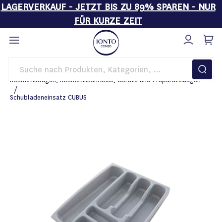
LAGERVERKAUF - JETZT BIS ZU 89% SPAREN - NUR
FÜR KURZE ZEIT
Direkt
zum
Inhalt
Startseite
Einrichtung
Kosmetikwagen, Kosmetikschränke, Geräte und Präparatewagen
Schubladeneinsatz CUBUS