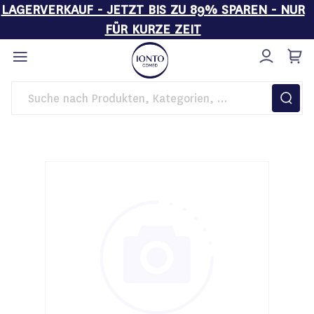
LAGERVERKAUF - JETZT BIS ZU 89% SPAREN - NUR
FÜR KURZE ZEIT
Direkt
zum
Inhalt
Startseite
Kosmetikgeräte
Schwämme für Gummielektrode