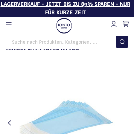
LAGERVERKAUF - JETZT BIS ZU 89% SPAREN - NUR
FÜR KURZE ZEIT
Direkt
zum
Inhalt
Startseite
Hygiene
Autoklaven
Selbsklebende Folientaschen, 200 Stück