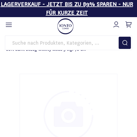
LAGERVERKAUF - JETZT BIS ZU 89% SPAREN - NUR
FÜR KURZE ZEIT
Direkt
zum
Inhalt
Startseite
Behandlungsliegen
Liegenbezüge
Soft-Samt Bezug Wellity weiss 5-tlg. 76 cm