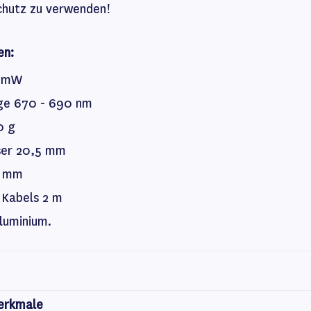
chutz zu verwenden!
en:
1 mW
ge 670 - 690 nm
0 g
er 20,5 mm
5 mm
 Kabels 2 m
luminium.
erkmale