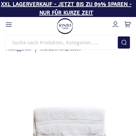
XXL LAGERVERKAUF - JETZT BIS ZU 89% SPAREN -
NUR FÜR KURZE ZEIT
Direkt
zum
Inhalt
Startseite
Kosmetikgeräte
BASIC LINE
Peelinggeräte
Standard Kompressen