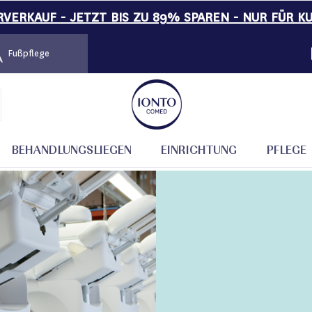
VERKAUF - JETZT BIS ZU 89% SPAREN - NUR FÜR K
Fußpflege
BEHANDLUNGSLIEGEN
EINRICHTUNG
PFLEGE