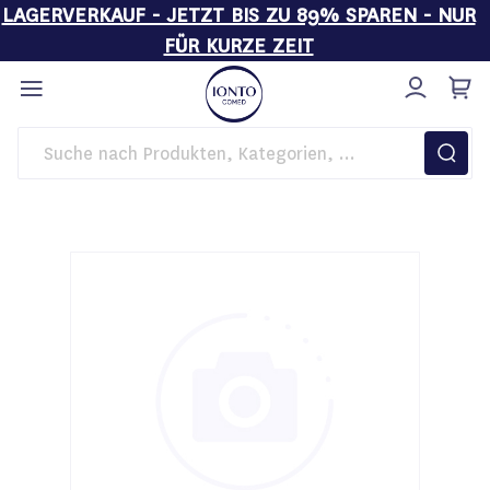
LAGERVERKAUF - JETZT BIS ZU 89% SPAREN - NUR
FÜR KURZE ZEIT
Direkt
zum
Inhalt
Startseite
Kosmetikgeräte
Ultraschallkopf