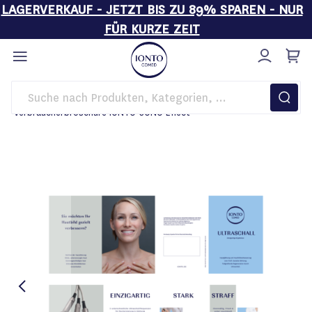
LAGERVERKAUF - JETZT BIS ZU 89% SPAREN - NUR
FÜR KURZE ZEIT
Direkt
zum
Inhalt
Startseite
Kosmetikgeräte
Werbematerial
Verbraucherbroschüre IONTO-SONO Effect