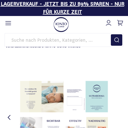
LAGERVERKAUF - JETZT BIS ZU 89% SPAREN - NUR
FÜR KURZE ZEIT
Direkt
zum
Inhalt
Startseite
Kosmetikgeräte
Werbematerial
Verbraucherbroschüre IONTO-SONO Intense