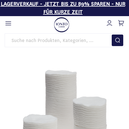
LAGERVERKAUF - JETZT BIS ZU 89% SPAREN - NUR
FÜR KURZE ZEIT
Direkt
zum
Inhalt
Startseite
Wattepads