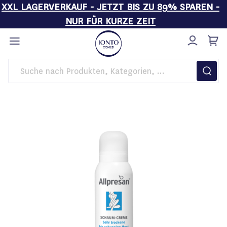
XXL LAGERVERKAUF - JETZT BIS ZU 89% SPAREN -
NUR FÜR KURZE ZEIT
Direkt
zum
Inhalt
Startseite
Allpresan Limited Edition Schaum-Creme