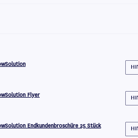
owSolution
HI
owSolution Flyer
HI
owSolution Endkundenbroschüre 25 Stück
HI