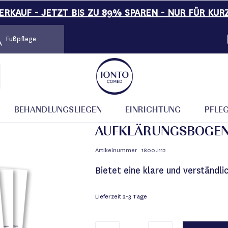
RKAUF - JETZT BIS ZU 89% SPAREN - NUR FÜR KUR
Fußpflege
 Stück
BEHANDLUNGSLIEGEN
EINRICHTUNG
PFLE
AUFKLÄRUNGSBOGEN
Artikelnummer
1800.I112
Bietet eine klare und verständl
Lieferzeit
2-3 Tage