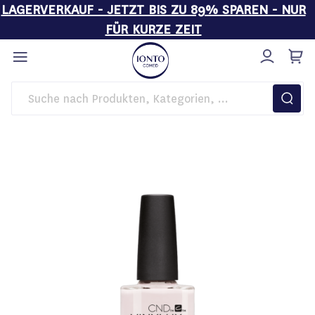
LAGERVERKAUF - JETZT BIS ZU 89% SPAREN - NUR
FÜR KURZE ZEIT
Direkt
zum
Inhalt
Startseite
CND™ Vinylux™ Nagellack Romantique #142, 15 ml