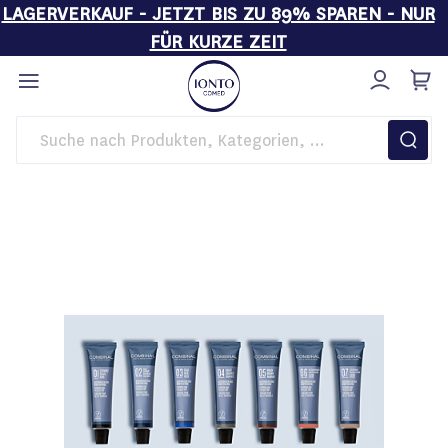
LAGERVERKAUF - JETZT BIS ZU 89% SPAREN - NUR
FÜR KURZE ZEIT
Direkt
zum
Inhalt
Startseite
COMBINAL Wimpernfarbe