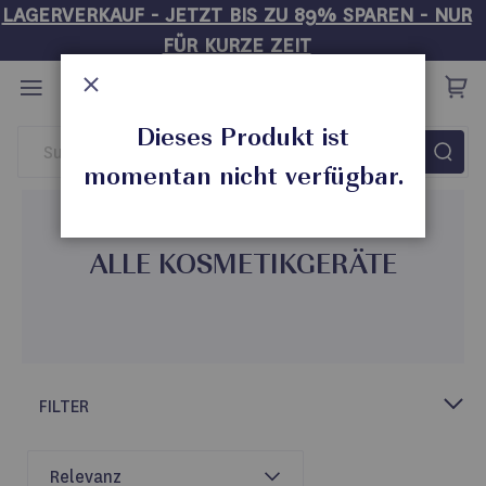
LAGERVERKAUF - JETZT BIS ZU 89% SPAREN - NUR
FÜR KURZE ZEIT
Direkt
zum
Inhalt
Schließen
Dieses Produkt ist
Startseite
Lagerverkauf
Alle Kosmetikgeräte
momentan nicht verfügbar.
ALLE KOSMETIKGERÄTE
FILTER