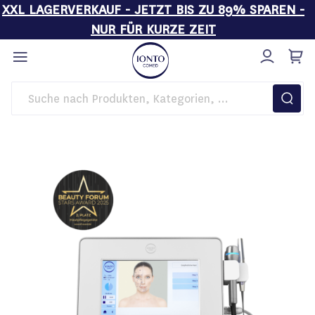
XXL LAGERVERKAUF - JETZT BIS ZU 89% SPAREN -
NUR FÜR KURZE ZEIT
Direkt
zum
Inhalt
Startseite
Kosmetikgeräte
IONTO-SONO Intense N