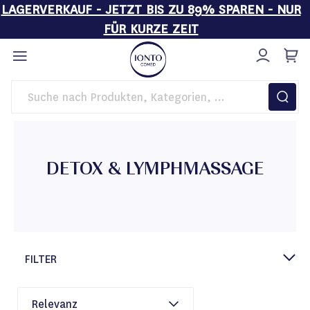
LAGERVERKAUF - JETZT BIS ZU 89% SPAREN - NUR
FÜR KURZE ZEIT
Direkt
zum
Inhalt
Startseite
Kosmetikgeräte
BASIC LINE
Detox & Lymphmassage
DETOX & LYMPHMASSAGE
FILTER