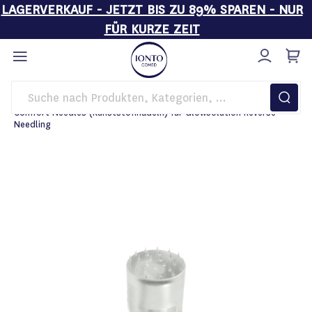
LAGERVERKAUF - JETZT BIS ZU 89% SPAREN - NUR
FÜR KURZE ZEIT
Direkt
zum
Inhalt
Startseite
Kosmetikgeräte
Comfort Needles (Kunststoffnadeln) für GlowSolution Reverse
Needling