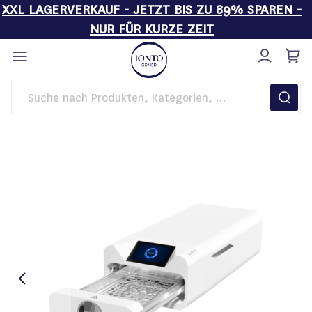
XXL LAGERVERKAUF - JETZT BIS ZU 89% SPAREN -
NUR FÜR KURZE ZEIT
Direkt
zum
Inhalt
Startseite
Hygiene
Steamjet Dampfautoklav S