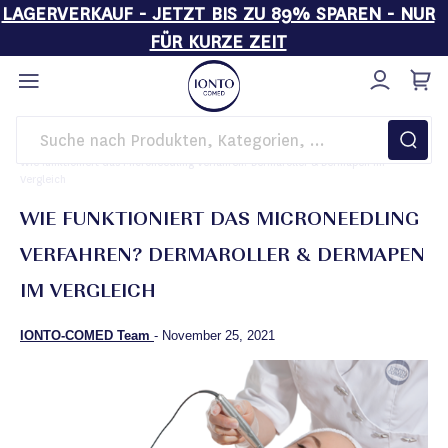
LAGERVERKAUF - JETZT BIS ZU 89% SPAREN - NUR
FÜR KURZE ZEIT
Direkt
zum
Inhalt
Startseite
Magazin
Beauty Know-how
Wie funktioniert das Microneedling Verfahren? Dermaroller & Dermapen im
Vergleich
WIE FUNKTIONIERT DAS MICRONEEDLING
VERFAHREN? DERMAROLLER & DERMAPEN
IM VERGLEICH
IONTO-COMED Team
-
November 25, 2021