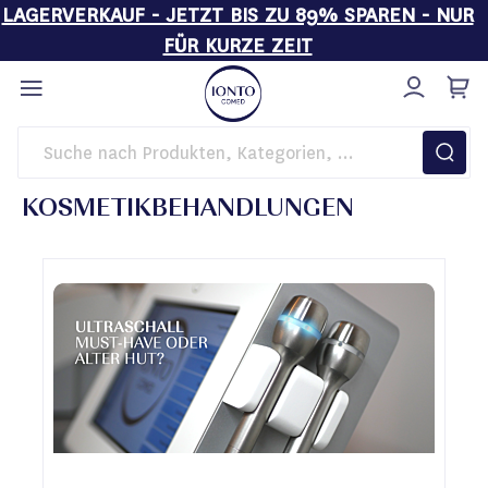
LAGERVERKAUF - JETZT BIS ZU 89% SPAREN - NUR
FÜR KURZE ZEIT
Direkt
zum
Inhalt
Startseite
Magazin
Kosmetikbehandlungen
KOSMETIKBEHANDLUNGEN