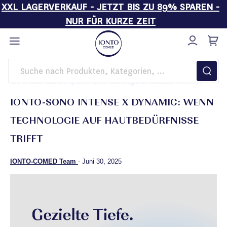
XXL LAGERVERKAUF - JETZT BIS ZU 89% SPAREN -
NUR FÜR KURZE ZEIT
Direkt
zum
Inhalt
Startseite
Magazin
Beauty Know-how
IONTO-SONO Intense X Dynamic: Wenn Technologie auf Hautbedürfnisse trifft
IONTO-SONO INTENSE X DYNAMIC: WENN
TECHNOLOGIE AUF HAUTBEDÜRFNISSE
TRIFFT
IONTO-COMED Team
-
Juni 30, 2025