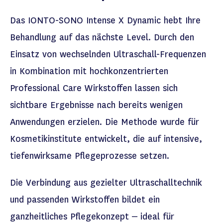
Das IONTO-SONO
Intense
X Dynamic
hebt Ihr
e
Behandlung auf
das nächste Level
. Durch den
Einsatz
von
wechselnde
n
Ultraschall-Frequen
zen
in Kombination mit hochkonzentrierten
P
rofessional Care
Wirkstoffen lassen sich
sichtbare Ergebnisse nach
bereits
wenigen
Anwendungen erzielen. Die Methode wurde für
Kosmetikinstitute entwickelt, die auf
intensiv
e,
tiefenwirksame Pflegeprozesse setzen.
Die Verbindung aus gezielter Ultraschalltechnik
und passenden Wirkstoffen bildet ein
ganzheitliches Pflegekonzept – ideal für