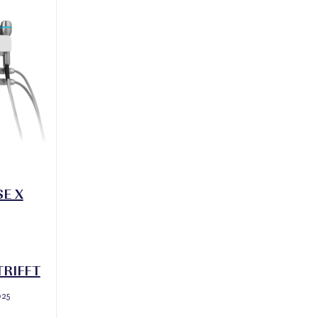
E X
RIFFT
025