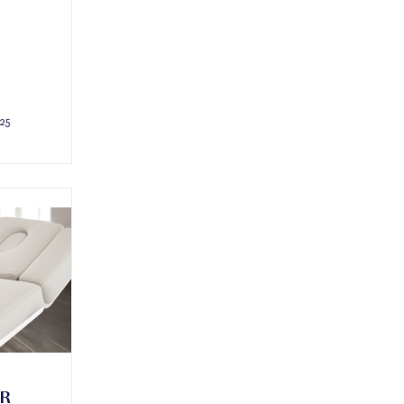
25
ÜR