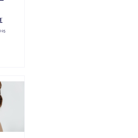
T
025