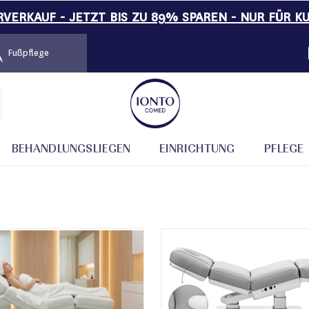
VERKAUF - JETZT BIS ZU 89% SPAREN - NUR FÜR K
Fußpflege
BEHANDLUNGSLIEGEN
EINRICHTUNG
PFLEGE