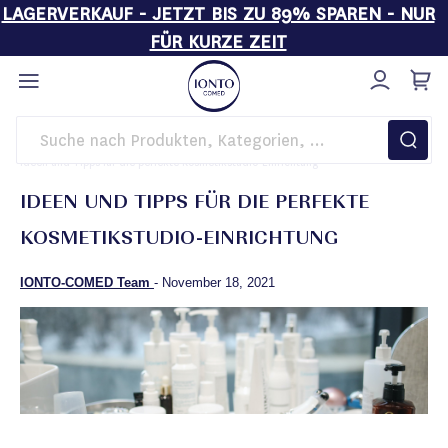
LAGERVERKAUF - JETZT BIS ZU 89% SPAREN - NUR
FÜR KURZE ZEIT
Direkt
zum
Inhalt
Startseite
Magazin
Business Insights
Ideen und Tipps für die perfekte Kosmetikstudio-Einrichtung
IDEEN UND TIPPS FÜR DIE PERFEKTE
KOSMETIKSTUDIO-EINRICHTUNG
IONTO-COMED Team
-
November 18, 2021