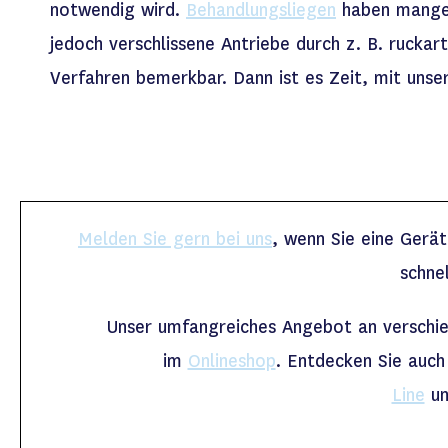
notwendig wird.
Behandlungsliegen
haben mangels
jedoch verschlissene Antriebe durch z. B. rucka
Verfahren bemerkbar. Dann ist es Zeit, mit uns
Melden Sie gern bei uns
, wenn Sie eine Gerä
schne
Unser umfangreiches Angebot an versch
im
Onlineshop
. Entdecken Sie auch
Line
u