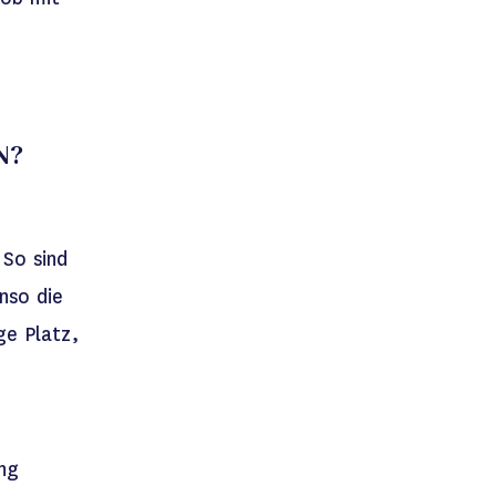
N?
 So sind
nso die
ge Platz,
ng