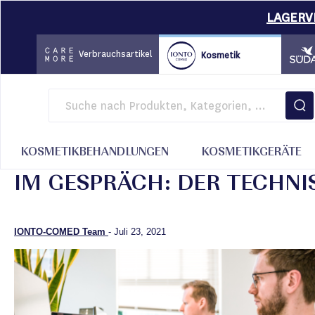
LAGERVE
Direkt
zum
Verbrauchsartikel
Kosmetik
Inhalt
Startseite
Magazin
Business Insights
Im Gespräch: Der technische Se
KOSMETIKBEHANDLUNGEN
KOSMETIKGERÄTE
IM GESPRÄCH: DER TECHNI
IONTO-COMED Team
-
Juli 23, 2021