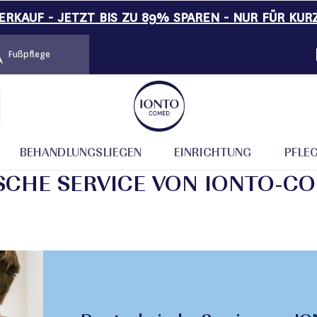
RKAUF - JETZT BIS ZU 89% SPAREN - NUR FÜR KUR
Fußpflege
rvice von IONTO-COMED
BEHANDLUNGSLIEGEN
EINRICHTUNG
PFLE
SCHE SERVICE VON IONTO-C