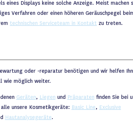
 eines Displays keine solche Anzeige. Meist machen s
rtiges Verfahren oder einen höheren Geräuschpegel bei
erem
technischen Serviceteam in Kontakt
zu treten.
tewartung oder -reparatur benötigen und wir helfen Ih
ll wie möglich weiter.
iedenen
Geräten
,
Liegen
und
Präparaten
finden Sie bei u
 alle unsere Kosmetikgeräte:
Basic Line
,
Exclusive
nd
Hautanalysegeräte
.