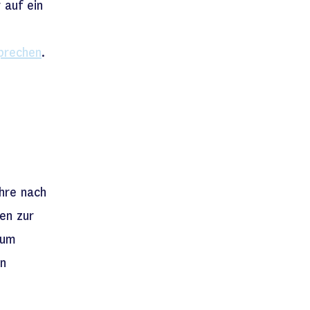
 auf ein
prechen
.
ahre nach
en zur
Zum
in