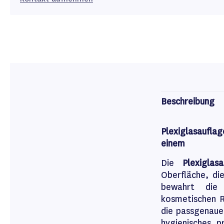
Beschreibung
Plexiglasaufla
einem
Die
Plexiglas
Oberfläche, di
bewahrt die 
kosmetischen R
die passgenaue 
hygienisches, p