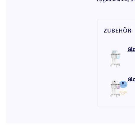
ZUBEHÖR
Gl
Gl