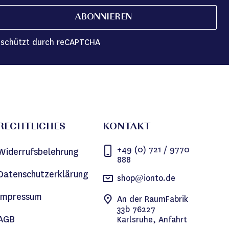
ABONNIEREN
schützt durch reCAPTCHA
RECHTLICHES
KONTAKT
+49 (0) 721 / 9770
Widerrufsbelehrung
888
Datenschutzerklärung
shop@ionto.de
Impressum
An der RaumFabrik
33b 76227
AGB
Karlsruhe, Anfahrt