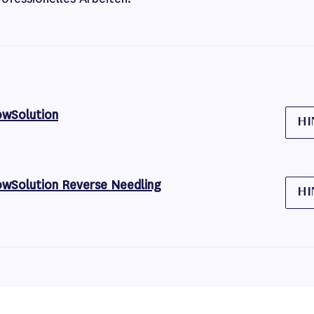
owSolution
HI
owSolution Reverse Needling
HI