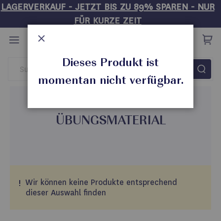
LAGERVERKAUF - JETZT BIS ZU 89% SPAREN - NUR
FÜR KURZE ZEIT
Direkt
zum
Inhalt
Schließen
Dieses Produkt ist
Startseite
PMU
Übungsmaterial
momentan nicht verfügbar.
ÜBUNGSMATERIAL
Wir können keine Produkte entsprechend
dieser Auswahl finden