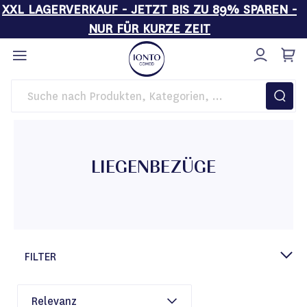
XXL LAGERVERKAUF - JETZT BIS ZU 89% SPAREN -
NUR FÜR KURZE ZEIT
Direkt
zum
Inhalt
Startseite
Behandlungsliegen
Liegenbezüge
LIEGENBEZÜGE
FILTER