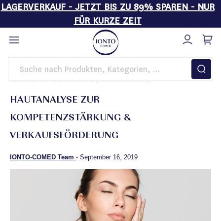
LAGERVERKAUF - JETZT BIS ZU 89% SPAREN - NUR
FÜR KURZE ZEIT
Direkt
zum
Inhalt
Startseite
Magazin
Business Insights
Hautanalyse zur Kompetenzstärkung & Verkaufsförderung
HAUTANALYSE ZUR
KOMPETENZSTÄRKUNG &
VERKAUFSFÖRDERUNG
IONTO-COMED Team
-
September 16, 2019