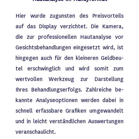
Hier wurde zugunsten des Preis­vor­teils
auf das Dis­play ver­zich­tet. Die Ka­me­ra,
die zur pro­fes­sio­nel­len Haut­analyse vor
Ge­sichts­be­handl­ungen ein­ge­setzt wird, ist
hin­ge­gen auch für den klei­ne­ren Geld­beu­
tel er­schwing­lich und wird somit zum
wert­vollen Wer­kzeug zur Dar­stel­lung
Ihres Be­hand­lungs­er­folgs. Zahl­reiche be­
kann­te Analy­se­op­tio­nen wer­den da­bei in
schnell er­fass­ba­re Gra­fi­ken um­ge­wan­delt
und in leicht ver­ständ­lichen Aus­wer­tungen
veranschaulicht.