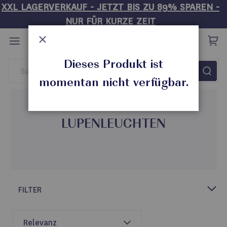
XXL LAGERVERKAUF - JETZT BIS ZU 89% SPAREN -
NUR FÜR KURZE ZEIT
Direkt
zum
Inhalt
Schließen
Dieses Produkt ist
Startseite
Einrichtung
Lupenleuchten
momentan nicht verfügbar.
LUPENLEUCHTEN
FILTER