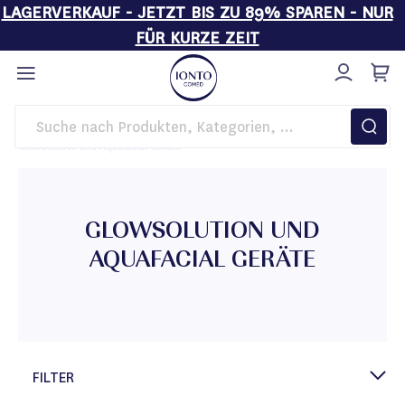
LAGERVERKAUF - JETZT BIS ZU 89% SPAREN - NUR
FÜR KURZE ZEIT
Direkt
zum
Inhalt
Startseite
Kosmetikgeräte
EXCLUSIVE LINE
GlowSolution und Aquafacial Geräte
GLOWSOLUTION UND
AQUAFACIAL GERÄTE
FILTER